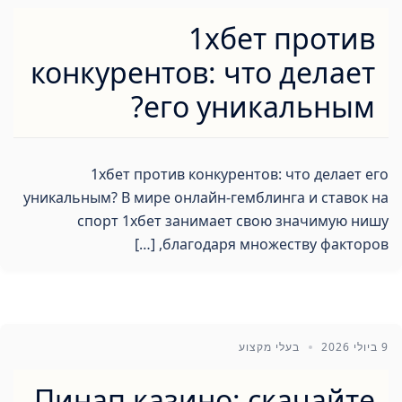
1хбет против
конкурентов: что делает
его уникальным?
1хбет против конкурентов: что делает его
уникальным? В мире онлайн-гемблинга и ставок на
спорт 1хбет занимает свою значимую нишу
благодаря множеству факторов, […]
9 ביולי 2026
בעלי מקצוע
Пинап казино: скачайте