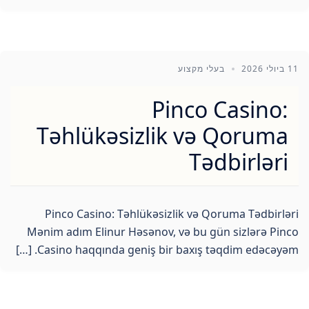
11 ביולי 2026
בעלי מקצוע
Pinco Casino:
Təhlükəsizlik və Qoruma
Tədbirləri
Pinco Casino: Təhlükəsizlik və Qoruma Tədbirləri
Mənim adım Elinur Həsənov, və bu gün sizlərə Pinco
Casino haqqında geniş bir baxış təqdim edəcəyəm. […]