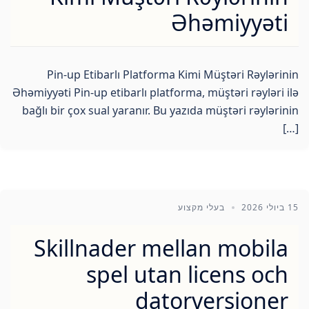
Əhəmiyyəti
Pin-up Etibarlı Platforma Kimi Müştəri Rəylərinin
Əhəmiyyəti Pin-up etibarlı platforma, müştəri rəyləri ilə
bağlı bir çox sual yaranır. Bu yazıda müştəri rəylərinin
[…]
15 ביולי 2026
בעלי מקצוע
Skillnader mellan mobila
spel utan licens och
datorversioner