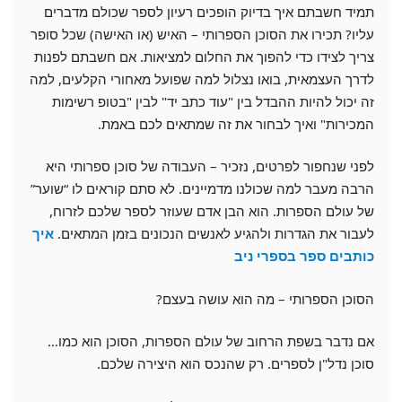
תמיד חשבתם איך בדיוק הופכים רעיון לספר שכולם מדברים
עליו? תכירו את הסוכן הספרותי – האיש (או האישה) שכל סופר
צריך לצידו כדי להפוך את החלום למציאות. אם חשבתם לפנות
לדרך העצמאית, בואו נצלול למה שפועל מאחורי הקלעים, למה
זה יכול להיות ההבדל בין "עוד כתב יד" לבין "בטופ רשימות
המכירות" ואיך לבחור את זה שמתאים לכם באמת.
לפני שנחפור לפרטים, נזכיר – העבודה של סוכן ספרותי היא
הרבה מעבר למה שכולנו מדמיינים. לא סתם קוראים לו “שוער”
של עולם הספרות. הוא הבן אדם שעוזר לספר שלכם לזרוח,
לעבור את הגדרות ולהגיע לאנשים הנכונים בזמן המתאים.
איך
כותבים ספר בספרי ניב
הסוכן הספרותי – מה הוא עושה בעצם?
אם נדבר בשפת הרחוב של עולם הספרות, הסוכן הוא כמו…
סוכן נדל"ן לספרים. רק שהנכס הוא היצירה שלכם.