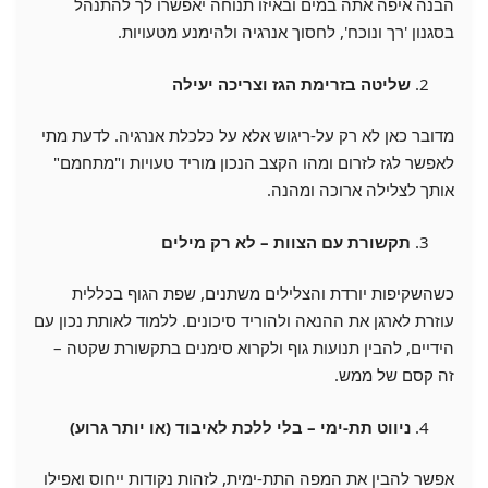
הבנה איפה אתה במים ובאיזו תנוחה יאפשרו לך להתנהל
בסגנון 'רך ונוכח', לחסוך אנרגיה ולהימנע מטעויות.
שליטה בזרימת הגז וצריכה יעילה
מדובר כאן לא רק על-ריגוש אלא על כלכלת אנרגיה. לדעת מתי
לאפשר לגז לזרום ומהו הקצב הנכון מוריד טעויות ו"מתחמם"
אותך לצלילה ארוכה ומהנה.
תקשורת עם הצוות – לא רק מילים
כשהשקיפות יורדת והצלילים משתנים, שפת הגוף בכללית
עוזרת לארגן את ההנאה ולהוריד סיכונים. ללמוד לאותת נכון עם
הידיים, להבין תנועות גוף ולקרוא סימנים בתקשורת שקטה –
זה קסם של ממש.
ניווט תת-ימי – בלי ללכת לאיבוד (או יותר גרוע)
אפשר להבין את המפה התת-ימית, לזהות נקודות ייחוס ואפילו