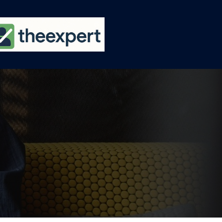
Ski
t
conten