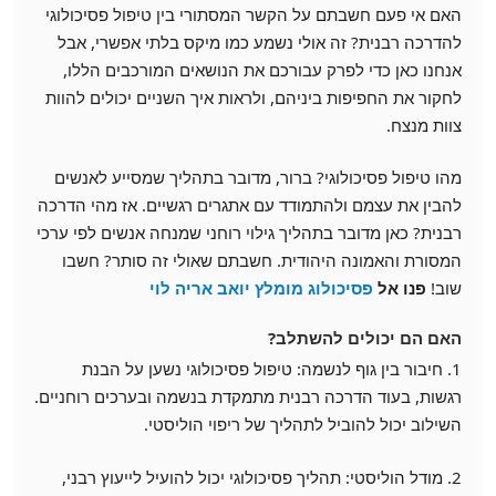
האם אי פעם חשבתם על הקשר המסתורי בין טיפול פסיכולוגי
להדרכה רבנית? זה אולי נשמע כמו מיקס בלתי אפשרי, אבל
אנחנו כאן כדי לפרק עבורכם את הנושאים המורכבים הללו,
לחקור את החפיפות ביניהם, ולראות איך השניים יכולים להוות
צוות מנצח.
מהו טיפול פסיכולוגי? ברור, מדובר בתהליך שמסייע לאנשים
להבין את עצמם ולהתמודד עם אתגרים רגשיים. אז מהי הדרכה
רבנית? כאן מדובר בתהליך גילוי רוחני שמנחה אנשים לפי ערכי
המסורת והאמונה היהודית. חשבתם שאולי זה סותר? חשבו
שוב!
פנו אל
פסיכולוג מומלץ יואב אריה לוי
האם הם יכולים להשתלב?
1. חיבור בין גוף לנשמה: טיפול פסיכולוגי נשען על הבנת
רגשות, בעוד הדרכה רבנית מתמקדת בנשמה ובערכים רוחניים.
השילוב יכול להוביל לתהליך של ריפוי הוליסטי.
2. מודל הוליסטי: תהליך פסיכולוגי יכול להועיל לייעוץ רבני,