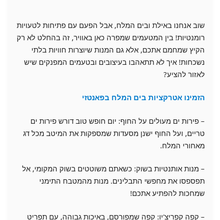
שוב אנחנו באילת ובים המלח, אבל הפעם עם פתיחות לטעויות
רומנטיות! בין המטעמים שמפרה כאן באוויר, זה בהחלט לא רק
הקיץ שמחמם אתכם, אלא גם המנות שיוצרות חוויות בלתי
נשכחות! איך לא תתאהבו בעיצובים ובטעמים המפנקים שיש
לאזור להציע?
הזמינו אטרקציות בים המלח בפאנטזי
– פירות ים מעולים על החוף: יום חופש טוב דורש פירות ים
טריים, ועל החוף ישנן מסעדות שמספקות את המיטב מכל דג
מאחורי המלח.
– מנות אותנטיות בשוק: כשאתם משוטטים בשוק המקומי, אל
תפספסו את מחפשי התבלינים. מנות מהמטבח התימני
שמחכות להפתיע אתכם!
– קפה קפריצ'יו: קפה שמפורסם, באיכות גבוהה, עם תפריט