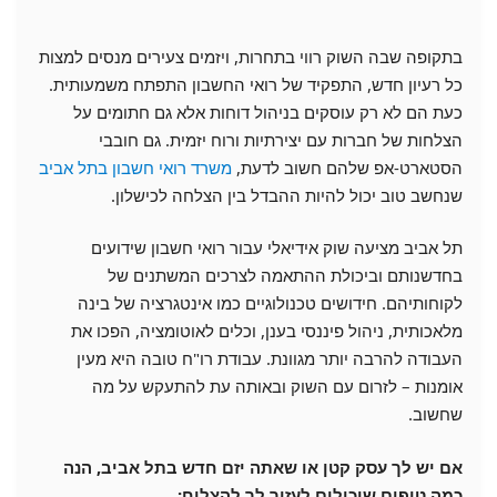
בתקופה שבה השוק רווי בתחרות, ויזמים צעירים מנסים למצות
כל רעיון חדש, התפקיד של רואי החשבון התפתח משמעותית.
כעת הם לא רק עוסקים בניהול דוחות אלא גם חתומים על
הצלחות של חברות עם יצירתיות ורוח יזמית. גם חובבי
הסטארט-אפ שלהם חשוב לדעת,
משרד רואי חשבון בתל אביב
שנחשב טוב יכול להיות ההבדל בין הצלחה לכישלון.
תל אביב מציעה שוק אידיאלי עבור רואי חשבון שידועים
בחדשנותם וביכולת ההתאמה לצרכים המשתנים של
לקוחותיהם. חידושים טכנולוגיים כמו אינטגרציה של בינה
מלאכותית, ניהול פיננסי בענן, וכלים לאוטומציה, הפכו את
העבודה להרבה יותר מגוונת. עבודת רו"ח טובה היא מעין
אומנות – לזרום עם השוק ובאותה עת להתעקש על מה
שחשוב.
אם יש לך עסק קטן או שאתה יזם חדש בתל אביב, הנה
כמה טיפים שיכולים לעזור לך להצליח: