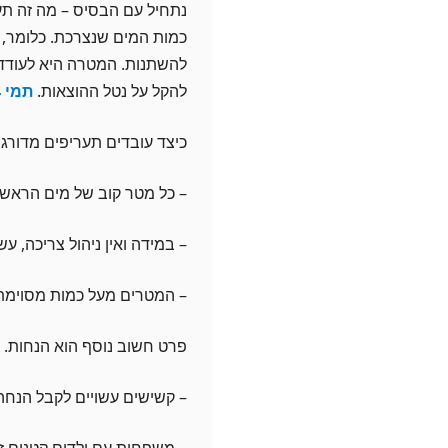
נתחיל עם הבסיס – מה זה תער
כמות המים שנצרכת. כלומר, 
להשתנות. המטרה היא לעודד ח
להקל על נטל ההוצאות.
תמי 4 מבצעים משתלם לי
כיצד עובדים תעריפים מדורגי
– כל מטר קוב של מים הראשון
– במידה ואין ניהול צריכה, עש
– המטרים מעל כמות מסוימת יו
פרט חשוב נוסף הוא הנחות. א
– קשישים עשויים לקבל הנחה 
– משפחות עם ילדים קטנים זוכ