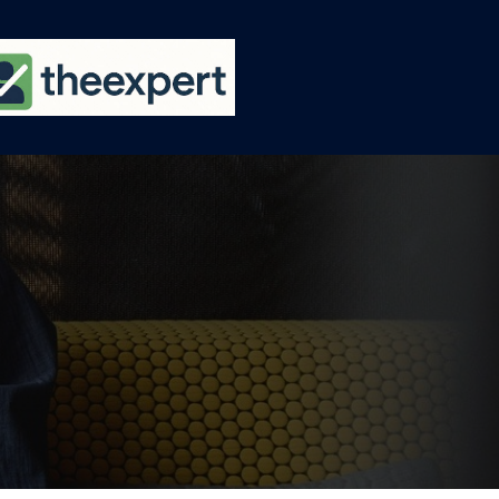
Ski
t
conten