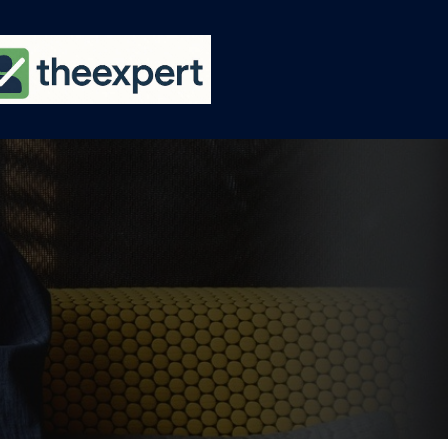
Ski
t
conten