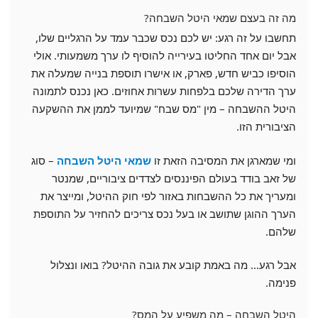
מה זה בעצם שמאי היטל השבחה?
תחשבו על זה רגע: יש לכם נכס שכבר עמד על הרגליים שלו,
אבל יום אחד החליטו בעירייה להוסיף לו ערך משמעותי. אולי
הוסיפו כביש חדש, פארק, או אישרו תוספת בנייה שמעלה את
ערך הדירה שלכם בלפחות עשרות אחוזים. כאן נכנס לתמונה
היטל ההשבחה – מין "מס שבח" שמיועד לממן את ההשקעה
הציבורית הזו.
ומי שמארגן את המסיבה הזאת זו
שמאי היטל השבחה
– סוג
של זאב בודד בעולם הפיננסים לצדדים ציבוריים, שמנטר
ומעריך את כל ההשבחות באזור לפי חוק ההיטל, ומייצר את
הערך ההוגן שתושב או בעל נכס צריכים להחזיר על התוספת
שלהם.
אבל רגע… מה באמת קובע את גובה ההיטל? בואו ונצלול
פנימה.
היטל השבחה – מה משפיע על המס?