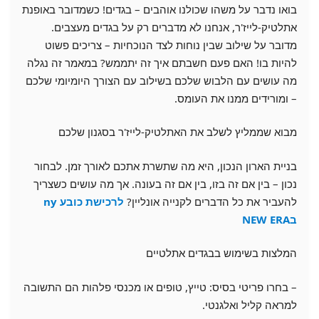
בואו נדבר על משהו שכולנו אוהבים – בגדים! כשמדובר באופנת
אתלטיק-לייז'ר, אנחנו לא מדברים רק על בגדים מעצבים.
מדובר על שילוב שבין נוחות לצד הנוכחיות – צריכים פשוט
להיות בו! האם פעם חשבתם איך זה יתממש? במאמר זה נגלה
מה עושים עם הלבוש שלכם בשילוב עם הצורך היומיומי שלכם
– ומורידים ממנו את העומס.
מבוא שממליץ לשלב את האתלטיק-לייז'ר בסגנון שלכם
בניית הארון הנכון, היא מה שתשרת אתכם לאורך זמן. לבחור
נכון – בין אם זה בזו, בין אם זה בעונה. אך מה עושים כשצריך
להעביר את כל הדברים לקנייה אונליין?
לרכישת
כובע ny
בNEW ERA
המלצות בשימוש בבגדים אתלטיים
– בחרו פריטי בסיס: טייץ, טופים או מכנסי פלהות הם התשובה
למראה קליל ואלגנטי.