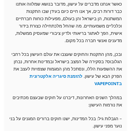
כאשר אנחנו מדברים על עישון, מדובר בנושא שמלווה אותנו
כבר דורות רבים, אך אנו חיים כיום בעידן שבו התקנות
המשתנות, הן בישראל והן בעולם, מפעילות כוחות חברתיים
וכלכליים משמעותיים. מה שהחל מלכתחילה כצורת בידור
אישית, הפך לאתגר בריאותי ולדיון ציבורי שמעסיק ממשלות,
מדענים ואנשי חברה בכל מקום.
ובכן, מהן התקנות והחוקים שעצבו את עולם העישון בכל רחבי
הגלובוס? בסקירה של המצב בישראל ובמדינות אחרות, נבחן
את ההשפעות הללו, ונסתכל מהן המגמות שצפויות לעצב את
הפרק הבא של עישון.
להזמנת סיגריה אלקטרונית
בVAPEPOINT
במהלך השנים האחרונות, דיברנו על חוקים שבעצם מכתיבים
את נורמות העישון:
– הגבלות גיל: בכל המדינות, ישנו חוקים ברורים המגנים על בני
נוער מפני עישון.