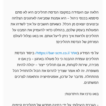
הלאה עם העמידה במקום! הנדסת תהליכים היא לא סתם
סיסמא בכנסי ניהול – היא אמנות שמביאה לארגונים הצלחה
וביצועים יוצאים מן הכלל. כשאתם חושבים על איך לשדרג את
הפעולות בעסק שלכם, בהחלט כדאי להעמיק את המבט על
תהליכים ולראות איך ניתן לייעל אותם. אז בואו נצלול לעולם
המרתק של הנדסת תהליכים!
על פי המידע ב
אתר https://bar-scm.co.il/
ביסוד הנדסת
תהליכים עומדת ההבנה כי כל פעולה בארגון – בין אם זו
מכירה, שירות לקוחות, או גם תהליכי ייצור – יכולה להיות
משופרת. זה לא אומר שצריך להרוס את הכול ולהתחיל הכל
מהתחלה. מדובר על עדכון, אופטימיזציה והתאמה לצרכים
המשתנים.
בואו נרכז את היתרונות:
– הגברת היעילות: על ידי בחינה מחדש של תהליכים קיימים,