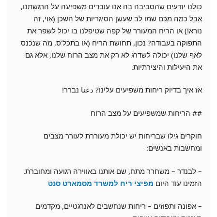
כולנו יודעים שהסביבה בה אנו עובדים משפיעה על הרגשתנו,
אבל כמה מכם שמו לב שעשן הסיגריות של השכן (אוי, זה
נורא!) או הריח המעורר של קפה שטיפלנו בו יכול לשפר את
התפוקה בעבודה? נכון, תחושת הריח (או בתכל'ס, מה שנכנס
לאף שלנו) יכולה לשדרג לא רק את מצב הרוח שלנו, אלא גם
את היעילות והיצירתיות.
אז איך בדיוק ריחות משפיעים עלינו? دعنا נברר!
## הריחות שמשפיעים על מצב הרוח
חוקרים גילו שבריחות יש יכולת מעוררת לעורר מצבים
ומחשבות באנשים:
– לבנדר – משחרר מתח, שם אותנו באווירה רגועה ומחוברת.
הזמינו עוד היום
מפיצי ריח למשרד מסמארט סנט
– אפונה ותפוזים – ריחות שנחשבים לאנרגטיים, מקדמים