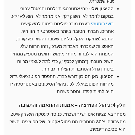
Put שמכרתי.
ההיגיון שלי:
זוהי אסטרטגיית "לחם וחמאה" עבורי.
במקום להמר לאן השוק
ילך
, אני מהמר לאן הוא
לא יגיע
.
רועי רוסטמי
בעצם מוכר פוליסת ביטוח למשקיעים
אחרים. חברתי הטובה ביותר באסטרטגיה הזו היא
התטא (שחיקת הזמן). כל יום שעובר והשוק לא קורס,
האופציות שמכרתי מאבדות מערכן, וזהו הרווח שלי.
המפתח הוא לבחור מחירי מימוש רחוקים מספיק ממחיר
השוק הנוכחי ("מחוץ לכסף"), כדי לתת לעצמי מרווח
ביטחון גדול והסתברות הצלחה גבוהה.
הסיכון:
כאן הסיכון דורש כבוד. ההפסד הפוטנציאלי גדול
מהרווח הפוטנציאלי. לכן, ניהול הסיכונים באסטרטגיה זו
חייב להיות קפדני וחסר פשרות.
חלק 4: ניהול הפוזיציה – אמנות ההתאמה והתגובה
מסחר באופציות אינו "שגר ושכח". כניסה לעסקה היא רק 20%
מהעבודה. 80% הנותרים הם ניהול אקטיבי של הפוזיציה. השוק
הוא סביבה דינמית.