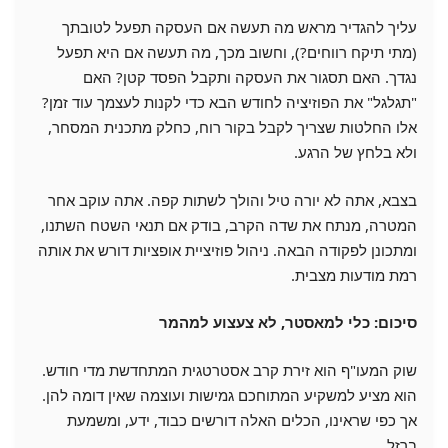
עליך להגדיר מראש מה תעשה אם העסקה תפעל לטובתך
(מתי תיקח רווחים?), וחשוב מכך, מה תעשה אם היא תפעל
נגדך. האם תסגור את העסקה ותקבל הפסד קטן? האם
"תגלגל" את הפוזיציה לחודש הבא כדי לקנות לעצמך עוד זמן?
אלו החלטות שצריך לקבל בקור רוח, כחלק מתכנית המסחר,
ולא בלחץ של הרגע.
בצבא, אתה לא יורה טיל והולך לשתות קפה. אתה עוקב אחר
המטרה, מנתח את שדה הקרב, בודק אם תנאי השטח השתנו,
ומתכונן לפקודה הבאה. ניהול פוזיציית אופציות דורש את אותה
רמת מודעות מצבית.
סיכום: כלי למאסטר, לא צעצוע למהמר
שוק המעו"ף הוא זירת קרב אסטרטגית המתחדשת מדי חודש.
הוא מציע למשקיע המתוחכם גמישות ועוצמה שאין דומה להן.
אך כפי שראינו, הכלים האלה דורשים כבוד, ידע, ומשמעת
ברזל.