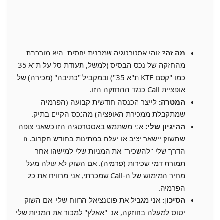
מה זה?
זוהי אסטרטגיה שמרנית יחסית. היא מורכבת
מהחזקה של נכס הבסיס (למשל, תעודת סל על ת"א 35
כמו "קסם KTF ת"א 35") ובמקביל "כתיבה" (מכירה) של
אופציית Call כנגד ההחזקה הזו.
המטרה:
לייצר הכנסה חודשית קבועה (הפרמיה
שמתקבלת ממכירת האופציה) מהנכס הקיים בתיק.
ההיגיון שלי:
אני משתמש באסטרטגיה הזו כשאני צופה
שהשוק יישאר יציב או יעלה במתינות בחודש הקרוב. זו
הדרך שלי "להשכיר" את המניות שלי למישהו אחר
תמורת דמי שכירות (פרמיה). אם השוק לא עולה מעל
מחיר המימוש של ה-Call שמכרתי, אני מרוויח את כל
הפרמיה.
הסיכון:
אני מגביל את פוטנציאל הרווח שלי. אם השוק
יטוס למעלה בחוזקה, אני "אאלץ" למכור את המניות שלי