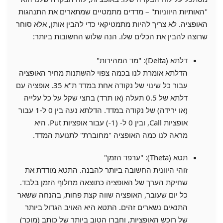
"האותיות היווניות" – מדדים מתמטיים שמתארים את התנהגות
האופציה. לא צריך להיות מתמטיקאי כדי להבין אותן, אלא סוחר
שרוצה להבין את הכלים שלו. הנה שלוש החשובות ביותר:
דלתא (Delta): "מד המהירות"
הדלתא אומרת לנו בכמה צפוי להשתנות מחיר האופציה
עבור כל שינוי של נקודה אחת במדד ת"א 35. אופציה עם
דלתא של 0.5 תעלה (או תרד) בחצי שקל על כל עלייה
(או ירידה) של נקודה במדד. הדלתא נעה בין 0 ל-1 עבור
אופציות Call, ובין 0 ל- (1-) עבור אופציות Put. היא
מראה לנו כמה האופציה "מחוברת" לתנועת המדד.
תטא (Theta): "ערפד הזמן"
זוהי היוונית החשובה ביותר להבנה. התטא מודדת את
שחיקת הערך של האופציה כתוצאה מחלוף הזמן בלבד.
כל יום שעובר, האופציה שווה קצת פחות, בהנחה ששאר
התנאים נשארים זהים. התטא היא האויב הגדול ביותר
של רוכש האופציות, וחברו הטוב ביותר של כותב (מוכר)