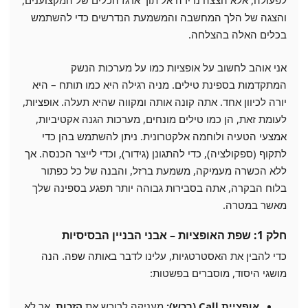
לפעולה, אלא הצצה נדירה אל תוך ארגז הכלים של המקצוענים,
והצגה של הלך המחשבה והמשמעת הנדרשים כדי להשתמש
בכלים האלה בהצלחה.
אני אוהב לחשוב על אופציות כמו על מערכות הנשק
המתקדמות בספינת טילים. מניה רגילה היא כמו תותח – היא
יורה לכיוון אחד. אתה קונה אותה ומקווה שהיא תעלה. אופציות,
לעומת זאת, הן כמו טילים מונחים, מערכות הגנה אקטיביות,
אמצעי הטעיה ולוחמה אלקטרונית. ניתן להשתמש בהן כדי
לתקוף (ספקולציה), כדי להתגונן (גידור), וכדי לייצר הכנסה. אך
ללא הכשרה מעמיקה, משמעת ברזל, והבנה של כל כפתור
בלוח הבקרה, אתה בסבירות גבוהה יותר תפגע בספינה שלך
מאשר במטרה.
חלק 1: שפת האופציות – אבני הבניין הבסיסיות
כדי להבין את האסטרטגיות, עלינו לדבר באותה שפה. הנה
מושגי היסוד, מוסברים בפשטות:
אופציית Call (רכש):
מעניקה לרוכש את
הזכות
, אך לא