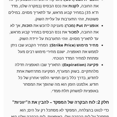
את החובה,
לקנות
את נכס הבסיס (במקרה שלנו, מדד
ת"א 35) במחיר קבוע מראש, עד לתאריך מסוים. במילים
פשוטות, זוהי התערבות על עליית השוק.
אופציית Put (מכר):
מעניקה לרוכש את
הזכות
, אך לא
את החובה,
למכור
את נכס הבסיס במחיר קבוע מראש,
עד לתאריך מסוים. זוהי התערבות על ירידת השוק.
מחיר מימוש (Strike Price):
המחיר הקבוע שבו ניתן
לממש את האופציה. ישנם מחירי מימוש רבים מעל
ומתחת למחיר המדד הנוכחי.
פקיעה (Expiration):
התאריך שבו האופציה חדלה
מלהתקיים. בשוק המעו"ף, הפקיעה מתרחשת אחת
לחודש, בדרך כלל ביום חמישי הלפני אחרון של כל
חודש. אלמנט הזמן הוא מה שהופך את המסחר
באופציות למשחק תלת-ממדי.
חלק 2: לוח הבקרה של המפקד – להבין את ה"יווניות"
כדי לנווט בהצלחה, המפקד לא מסתכל רק על הים; הוא
מסתכל על לוח הבקרה שלו. באופציות, לוח הבקרה שלנו הוא