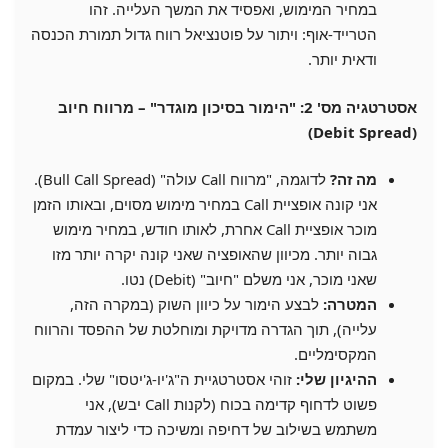
במחיר המימוש, ואפסיד את המשך העלייה. זהו
הטרייד-אוף: ויתור על פוטנציאל רווח גדול תמורת הכנסה
ודאית יותר.
אסטרטגיה מס' 2: "הימור בסיכון מוגדר" – מרווח חיוב
(Debit Spread)
מה זה?
לדוגמה, "מרווח Call עולה" (Bull Call Spread).
אני קונה אופציית Call במחיר מימוש מסוים, ובאותו הזמן
מוכר אופציית Call אחרת, לאותו חודש, במחיר מימוש
גבוה יותר. מכיוון שהאופציה שאני קונה יקרה יותר מזו
שאני מוכר, אני משלם "חיוב" (Debit) נטו.
המטרה:
לבצע הימור על כיוון השוק (במקרה הזה,
עלייה), תוך הגדרה מדויקת ומוחלטת של ההפסד והרווח
המקסימליים.
ההיגיון שלי:
זוהי אסטרטגיית ה"ג'יו-ג'יטסו" שלי. במקום
פשוט לדחוף קדימה בכוח (לקנות Call יבש), אני
משתמש בשילוב של דחיפה ומשיכה כדי ליצור עמדת