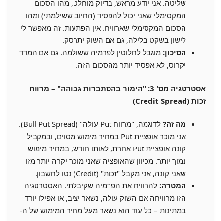
שליטה. אני יודע מראש, בדיוק מוחלט, מהו הסכום
המקסימלי שאני יכול להפסיד (החיוב ששילמתי) ומהו
הסכום המקסימלי שארוויח. אין הפתעות. זה מאפשר לי
לישון בשקט בלילה, גם אם השוק יתרסק.
הסיכון:
מוגבל לחלוטין לפרמיה ששולמה. גם אם המדד
יקרוס, לא אפסיד יותר מהסכום הזה.
אסטרטגיה מס' 3: "הימור בהסתברות גבוהה" – מרווח
זכות (Credit Spread)
מה זה?
לדוגמה, "מרווח Put עולה" (Bull Put Spread).
אני מוכר אופציית Put במחיר מימוש מסוים, ובמקביל
קונה אופציית Put אחרת, לאותו חודש, במחיר מימוש
נמוך יותר. מכיוון שהאופציה שאני מוכר יקרה יותר מזו
שאני קונה, אני מקבל "זכות" (Credit) נטו לחשבון.
המטרה:
להרוויח את הפרמיה שקיבלתי. האסטרטגיה
הזו מרוויחה אם השוק עולה, נשאר יציב, או אפילו יורד
במתינות – כל עוד הוא נשאר מעל מחיר המימוש של ה-