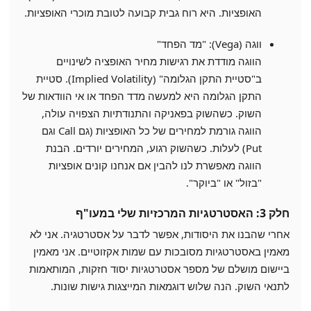
האופציות. היא רוח גבית קבועה לטובת מוכרי האופציות.
ווגה (Vega): "מד הפחד"
הווגה מודדת את רגישות מחיר האופציה לשינויים
ב"סטיית התקן הגלומה" (Implied Volatility). סטיית
התקן הגלומה היא למעשה מדד הפחד או אי הוודאות של
השוק. כשהשוק בפאניקה והתנודתיות הצפויה עולה,
הווגה גורמת למחירים של כל האופציות (גם Call וגם
Put) לעלות. כשהשוק רגוע, המחירים יורדים. הבנת
הווגה מאפשרת לנו להבין אם אנחנו קונים אופציות
"בזול" או "ביוקר".
חלק 3: האסטרטגיות המרכזיות שלי במעו"ף
אחרי שהבנו את היסודות, אפשר לדבר על אסטרטגיה. אני לא
מאמין באסטרטגיות מסובכות עם שמות אקזוטיים. אני מאמין
ביישום מושלם של מספר אסטרטגיות יסוד חזקות, המותאמות
לתנאי השוק. הנה שלוש דוגמאות המייצגות גישות שונות.