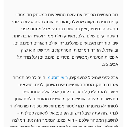
רוב האנשים מכירים את עולם ההשקעות כמשחק חד-ממדי:
קונים מניה בתקווה שתעלה, ומוכרים אותה כשהיא עולה. זוהי
הגישה הבסיסית, ואין בה שום דבר רע. אבל מתחת לפני
השטח, קיים עולם שלם, משחק תלת-ממדי ועשיר הרבה יותר,
שבו סוחרים מקצועיים פועלים. זהו עולם הנגזרים הפיננסיים,
ובישראל, הזירה המרכזית והמרתקת ביותר שלו היא שוק
אופציות המעו"ף (מכשירים עתידיים ופיננסיים) על מדד תל
אביב 35.
אבל לפני שנצלול למעמקים,
רועי רוסטמי
חייב להציב תמרור
אזהרה בוהק. מסחר באופציות אינו משחק ילדים. הוא אינו
מיועד למתחילים, לחסרי סבלנות, או לכאלה המחפשים
התעשרות מהירה. אופציות הן מכשירים ממונפים. לתת אותן
לסוחר לא מיומן זה כמו למסור מפתחות של מכונית פורמולה 1
לנהג שזה עתה קיבל רישיון. הפוטנציאל לתאונה קטלנית –
לחשבון המסחר שלכם – הוא עצום. המאמר הזה אינו המלצה