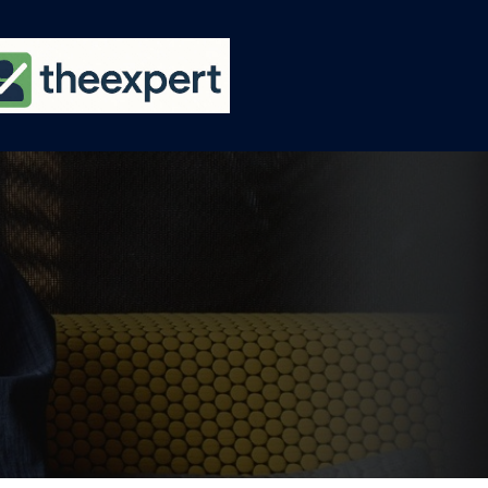
Ski
t
conten