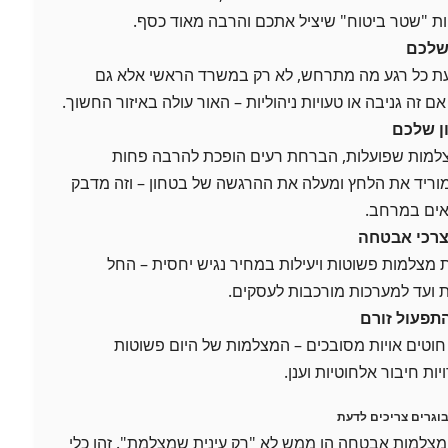
יות "שטר ביטוח" שיציל אתכם והרבה מאוד כסף.
שלכם
דעת כל רגע מה מתרחש, לא רק במשרד הראשי אלא גם
ם זה גניבה או טעויות ניהוליות – האור עולה באיזור החשוך.
ן שלכם
למות שפועלות, הברחת רעים הופכת להרבה פחות
וריד את הלחץ ומעלה את ההרגשה של בטחון – וזה מדבק
אים במרחב.
צרכי אבטחה
מצלמות פשוטות ויעילות במחיר נגיש יחסית – החל
 ועד למערכות מורכבות לעסקים.
תפעול זורם
 חוטים אויות מסובכים – המצלמות של היום פשוטות
ות חיבור אלחוטיות וענן.
וגרים צריכים לדעת
 מצלמות אבטחה הן ממש לא "רק עינית שמצלמת". זהו כלי