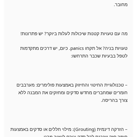
מחובר.
מה עם טעויות קטנות שיכולות לעלות ביוקר? יש פתרונות!
טעויות בניה? אל תקחו panics. כיום, יש דרכים מתקדמות
לטפל בבעיות שכבר התרחשו:
– טכנולוגיית החיטוי והחיזוק באמצעות פולימרים: מערבבים
חומרים שמחברים מחדש סדקים ומחזקים את המבנה ללא
צורך בהריסה.
– הזרקה דינמית (Grouting): מילוי חללים או סדקים באמצעות
חומר חזק שנכנס לכל סדק וגורם לייצוב מבני.