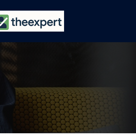
Ski
t
conten