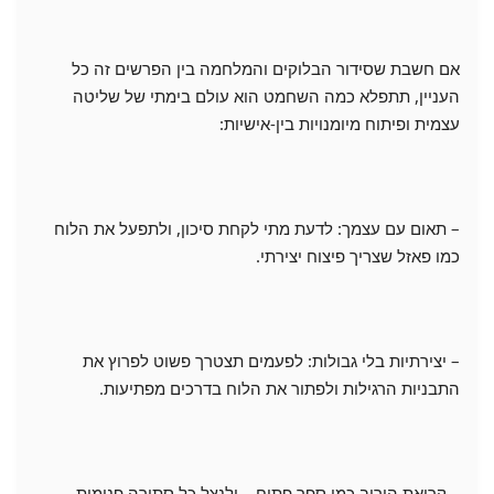
אם חשבת שסידור הבלוקים והמלחמה בין הפרשים זה כל
העניין, תתפלא כמה השחמט הוא עולם בימתי של שליטה
עצמית ופיתוח מיומנויות בין-אישיות:
– תאום עם עצמך: לדעת מתי לקחת סיכון, ולתפעל את הלוח
כמו פאזל שצריך פיצוח יצירתי.
– יצירתיות בלי גבולות: לפעמים תצטרך פשוט לפרוץ את
התבניות הרגילות ולפתור את הלוח בדרכים מפתיעות.
– קריאת היריב כמו ספר פתוח – ולנצל כל סתירה פנימית