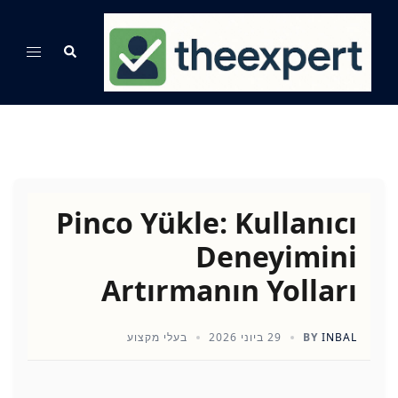
Ski
t
Search
Toggle
conten
menu
Pinco Yükle: Kullanıcı
Deneyimini
Artırmanın Yolları
INBAL
BY
29 ביוני 2026
בעלי מקצוע