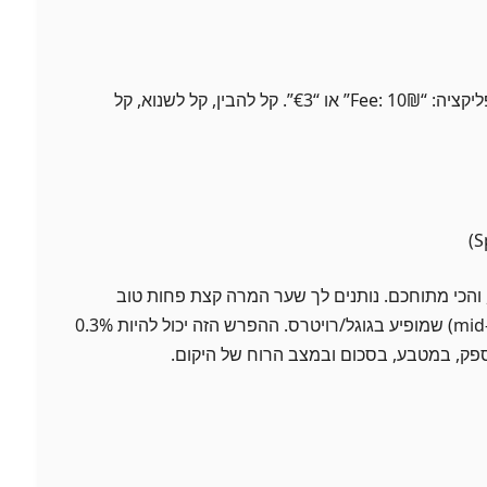
זו העמלה שכתוב באתר/באפליקציה: “Fee: 10₪” או “€3”. קל להבין, קל לשנוא, קל
 והכי מתוחכם. נותנים לך שער המרה קצת פחות טוב
מהשער ה“אמצעי” (mid-market) שמופיע בגוגל/רויטרס. ההפרש הזה יכול להיות 0.3%