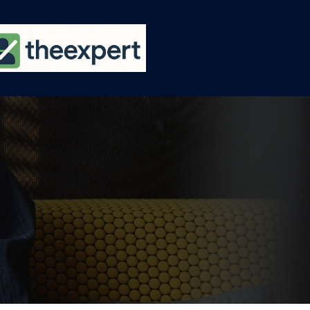
Ski
t
conten