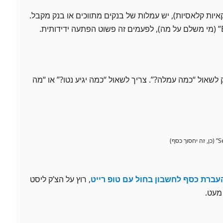
יות קלאסיות), יש עמלות של בנקים מתווכים או בנק מקבל.
שאול “כמה עמלה?”. צריך לשאול “כמה יגיע נטו?” או “מה
עברת כסף לחשבון בחול עם טופ רייט
, רוץ על הצ’ק ליסט
 מעט.