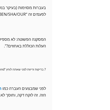
בעברות מסוימות (בעיקר בנקא
לפעמים זה “BEN/SHA/OUR” (מי משלם על מה), לפעמים זה פשוט הפתעה ידידותית.
המסקנה הפשוטה: לא מספיק ל
העלות הכוללת באחוזים?”.
7 בדיקות זריזות לפני שאתה לוחץ “Send” (כן, זה יחסוך כסף)
לפני שמבצעים העברה כמו
ה
הזה. זה לוקח דקה, וחוסך לא