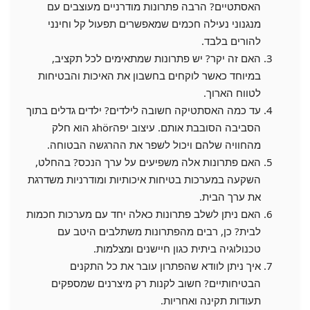
האסתטיים? הרבה פתרונות מודרניים מעוצבים עם
מנגנוני נעילה חכמים שמאפשרים תפעול קל וחינני
להורים בלבד.
האם זה יקר? יש פתרונות שמתאימים לכל תקציב,
במיוחד כאשר לוקחים בחשבון את האיכות והבטיחות
לטווח הארוך.
עד כמה האסתטיקה חשובה לילדים? ילדים גדלים בתוך
הסביבה הסובבת אותם. עיצוב יפהhörג הוא חלק
מהחוויה שלהם ויכול לשפר את ההרגשה הבטוחה.
האם פתרונות אלה משפיעים על ערך הנכס? בהחלט,
השקעה במערכות בטיחות איכותיות ומודרניות משדרגת
את ערך הבית.
האם ניתן לשלב פתרונות כאלה יחד עם מערכות חכמות
לבית? כן, רבים מהפתרונות משתלבים היטב עם
טכנולוגיה ביתית כגון חיישנים ומצלמות.
איך ניתן לוודא שהפתרון עובר את כל התקנים
הבטיחותיים? חשוב לקנות רק מיצרנים שמספקים
תעודות תקינה ואחריות.