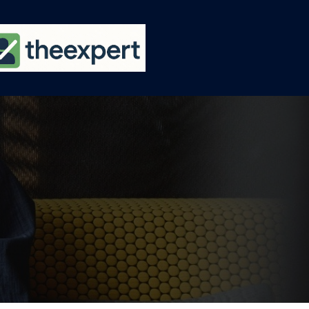
Ski
t
conten