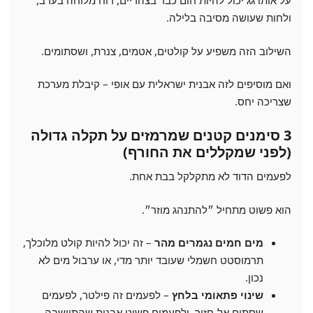
על אותו גג יכול להיות חום כבד בצהריים, רוח מלוחה בערב,
ולחות שעושה מסיבה בלילה.
השילוב הזה משפיע על קולטים, אטמים, צנרת, ושסתומים.
ואם מוסיפים לזה אבנית ישראלית עם אופי – קיבלת מערכת
שצריכה יחס.
3 סימנים קטנים שמרמזים על תקלה גדולה
(לפני שמקללים את החורף)
לפעמים הדוד לא מתקלקל בבת אחת.
הוא פשוט מתחיל ״להתנהג מוזר״.
מים חמים נגמרים מהר
– זה יכול להיות קולט מלוכלך,
תרמוסטט חשמלי שעובד יותר מדי, או ערבול מים לא
נכון.
שינוי פתאומי בלחץ
– לפעמים זה פילטר, לפעמים
שסתום אל-חזור, ולפעמים פשוט אבנית שהתיישבה