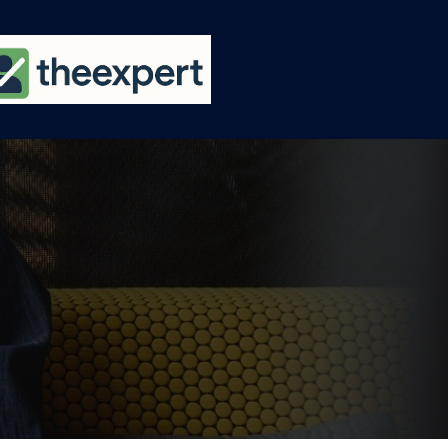
Ski
t
conten