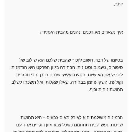
יותר.
איך נשארים מעודכנים ונהנים מהבית העתידי?
בסיומו של דבר, חשוב לזכור שהבית שלכם הוא שילוב של
סיפורים, טעמים וסגנונות. הבחירה בגוון הפרקט היא הזדמנות
להביע את האישיות והטעם האישי שלכם בדרך הכי חומרית
וקולעת. השקיעו זמן בבחירה, שאלו שאלות, ואל תשכחו לשלב
תחושת נוחות וכיף.
הרמוניה מושלמת היא לא רק תאום צבעים – היא תחושת
שייכות. נפש הבית תתחמם כשכל צבע וגוון רוקדים אחד עם
השני. אז קדימה – תהנו מהתהליך, ושתהיה לכם תחת רגליים