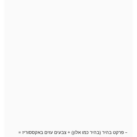
– פרקט בהיר (בהיר כמו אלון) + צבעים עזים באקססוריז =