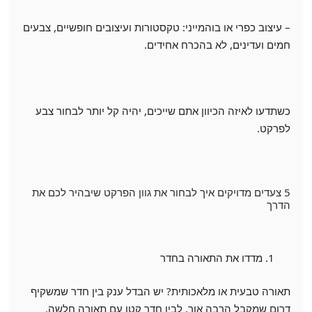
– עיצוב כפרי או בוהמייני: טקסטורות ועיצובים חופשיים, צבעים
חמים ועדינים, לא בהכרח אחידים.
כשתדעו לאיזה הכיוון אתם שייכים, יהיה קל יותר לבחור צבע
לפרקט.
5 צעדים מדויקים איך לבחור את גוון הפרקט שיבהיר לכם את
הדרך
מדדו את התאורה בחדר
תאורה טבעית או מלאכותית? יש הבדל ענק בין חדר שמשקיף
דרום שמקבל הרבה אור, לבין חדר קטן עם תאורה חלשה.