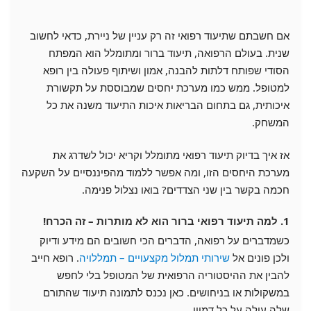
אם חשבתם שתיעוד רפואי זה רק עניין של ניירת, כדאי לחשוב
שנית. בעולם הרפואה, תיעוד ברור ומתומלל הוא המפתח
הסודי שפותח דלתות להבנה, אמון ושיתוף פעולה בין רופא
למטופל. ממש כמו מערכת יחסים שמבוססת על תקשורת
איכותית, גם בתחום הבריאות איכות התיעוד משנה את כל
המשחק.
אז איך בדיוק תיעוד רפואי מתומלל וקריא יכול לשדרג את
מערכת היחסים הזו, ומה אפשר ללמוד מהפיננסיים על השקעה
חכמה בקשר בין שני הצדדים? בואו נצלול פנימה.
1. למה תיעוד רפואי ברור הוא לא מותרות – זה הכרח!
כשמדברים על רפואה, הדברים הכי חשובים הם מידע ודיוק
ולכן פונים אל
שירותי תמלול מקצעויים – תמללויה
. רופא חייב
להבין את ההיסטוריה הרפואית של המטופל בלי לחפש
במשקולות או בניחושים. כאן נכנס לתמונה תיעוד שהתורם
שלה עולה על כל דמיון.