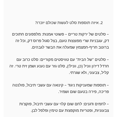
איזה תוספות סלט לעשות שכולם יזכרו?
– סלטים של ירקות טריים – פשוטי אמנות: מלפפונים חתוכים
דק, עגבניות שרי מפוצצות טעם, בצל סגול פרוס דק, וכל זה
ברוטב חריף-חמצמץ שמעלה את הבשר לגבהים.
– סלטים "של הבית" עם טוויסטים מקוריים: סלט כרוב עם
חרדל דיז'ון ווניל (כן, ווניל!), סלט גזר עם נענע ושמן זית טרי. זה
קליל, צבעוני, ולא שגרתי.
– תוספות שמעניקות ניגוד – קינואה עם עשבי תיבול, פולנטה
פריכה, פירה בטעם שום ושמיר.
– לחמים ודגנים: לחם שום קלוי עם עשבי תיבול, פוקצ'ות
צבעוניות, ופטריות מוקפצות עם טימין ופלפל לבן.