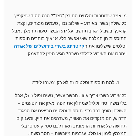
מי אמר שתוספות וסלטים הם רק "לצד"? הנה הסוד שמקפיץ
כל שולחן בשרי באירוע – שילוב נכון, טעמים מנצחים, וקצת
קראנץ’ בשביל הגוון. תחשבו על זה: הבשר סעודת המלך, אבל
התוספות הן המלכה שאי אפשר בלי. אז איך בוחרים תוספות
וסלטים שישלימו את ה
קייטרינג בשרי בירושלים של אגדה
ויהפכו את האירוע לבלתי נשכח? הגיע הזמן להתעמק.
למה תוספות וסלטים זה לא רק "משהו ליד"?
כל אירוע בשרי צריך איזון. הבשר עשיר, טעים ופול זי זל, אבל
בלי משהו טרי וקליל שמחלץ את הפה ומאזן את הטעמים –
השולחן הופך כבד מדי. תוספות וסלטים מביאים את הניגוד
הדרוש, הם מנקדים את האוויר, משדרגים את היין, ומעניקים
תחושה של אחידות הרמונית. תארו לכם סטייק עסיסי בלי
חמצמץ לימון או סלט עגבניות מיובשות – חסר משהו.