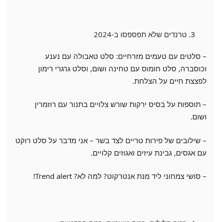
טרנדים שלא תפספסו ב-2024
– סלטים עם טעמים מזרחיים: סלט טאבולה עם נענע
וכוסברה, סלט חומוס עם טחינה ושום, וסלט גרגרי רימון
לפצצת חיים על הצלחת.
– תוספות על בסיס ירקות שורש צלויים בתנור עם רוזמרין
ושום.
– שילובים של פירות טריים לצד בשר – אני מדבר על סלט רוקט
עם אגסים, גבינת עיזים ואגוזים קלויים.
– סושי צמחוני ליד מנת אנטרקוט? למה לא? Trend alert!