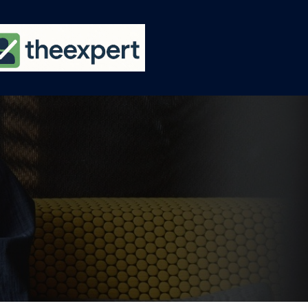
Ski
t
conten