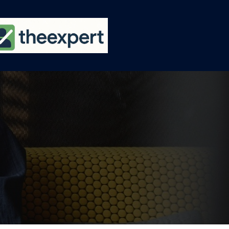
Ski
t
conten