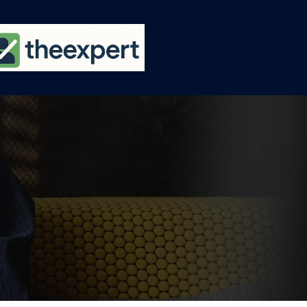
Ski
t
conten