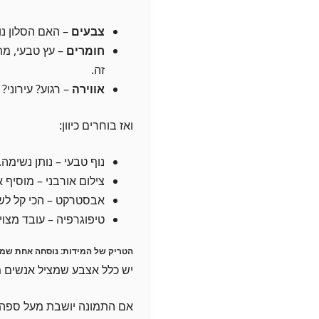
צבעים
– האם הסלון נוט
חומרים
– עץ טבעי, מת
זה.
אווירה
– רגוע? עירוני
ואז בוחרים כיוון:
נוף טבעי – נותן נשימה.
צילום אורבני – מוסיף א
אבסטרקט – הכי קל לשל
טיפוגרפיה – עובד מצוין
הטריק של המידות: נוסחה אחת שמו
יש כלל אצבע שמציל אנשים מ
אם התמונה יושבת מעל ספה