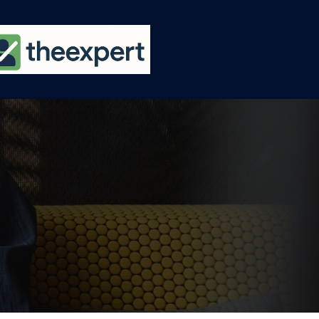
Ski
t
conten