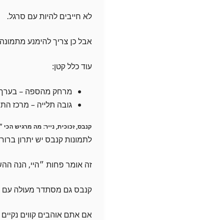
לא חייבים להיות עם סרגל.
אבל כן צריך להימנע מתמונה 
עוד כלל קטן:
מרחק מהספה – בערך 15-25 ס״מ מעל הגב
גובה תלייה – מרכז התמ
קנבס, זכוכית, נייר: מה מרגיש הכי ״
לתמונות קנבס יש יתרון ברור 
זה אומר פחות ״היי, הנה ההש
קנבס גם מסתדר מעולה עם עץ
אם אתם אוהבים קווים נקיים 