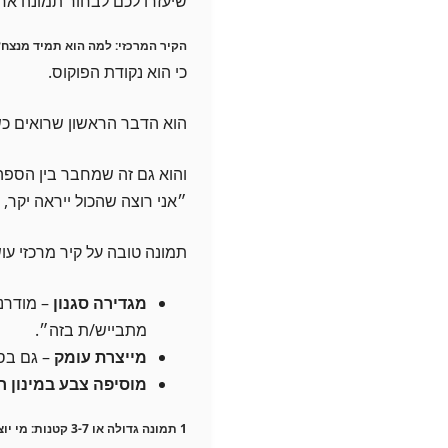
שיעזרו לכם לבחור תמונה אח
הקיר המרכזי: למה הוא תמיד מנצח?
כי הוא נקודת הפוקוס.
הוא הדבר הראשון שרואים כש
והוא גם זה שמחבר בין הספה
״אני רוצה שהכול ייראה יקר,
תמונה טובה על קיר מרכזי ע
מגדירה סגנון
– מודרני,
מתבייש/ת בזה״.
מייצרת עומק
– גם בסל
מוסיפה צבע במינון 
1 תמונה גדולה או 3-7 קטנות: מי יוצאת יותר מרשימה?