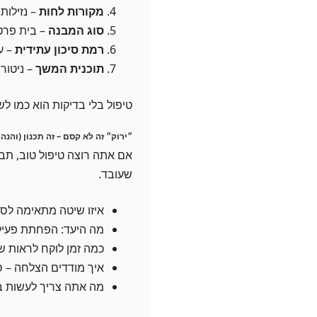
מקורות לחות
– נזילות
סוג המבנה
– בית פרטי
רמת סיכון עתידית
– ע
תוכנית המשך
– ניטור,
טיפול בלי בדיקות הוא כמו ל
״ירוק״ זה לא קסם – זה תכנון (והנה
אם אתה רוצה טיפול טוב, תבוא
שעובד.
איזו שיטה מתאימה לסו
מה היעד: הפחתת פעילות
כמה זמן לוקח לראות שי
איך מודדים הצלחה – סי
מה אתה צריך לעשות בב