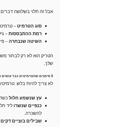
אבל זה תלוי בשלושה דברים 
סוג הטרמיט
– טרמיטי
רמת ההתבססות
– גיל
השיטה שנבחרה
– פית
הטריק הוא לא רק לבחור משה
שלך
.
3 סימנים שהטרמיטים כבר עושים אצלך ״אול-אינקלוסיב״
לא צריך להיות בלש. טרמיטי
עץ שנשמע חלול
כשדופ
כנפיים שנשרו
ליד חלו
להשכרה.
שבילים בוציים דקים
ע