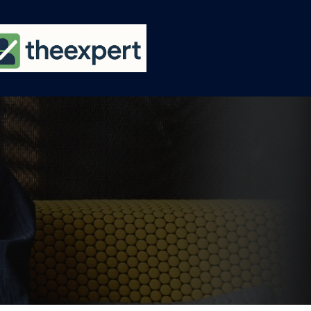
Ski
t
conten