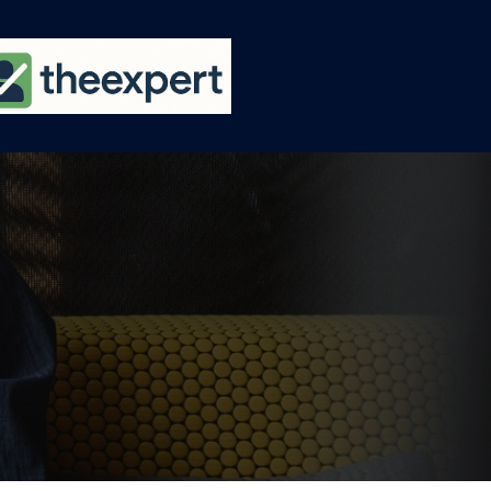
Ski
t
conten