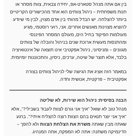
בין אם אתה מנהל סטארט-אפ, יחידה צבאית, צוות מסחר או
חנות משפחתית – ניהול צוותים הוא אחד מהכישורים הקריטיים
ביותר להצלחה. יש הבדל מהותי בין אדם מצוין, לבין מי שיודע
להוציא מצוינות מאנשים אחרים. אני, רועי רוסטמי, מגיע
מעולמות הפיקוד בחיל הים, מעולם המסחר הפיננסי
ומהתנסות מעשית ארוכת שנים בניהול והובלה של צוותים
מגוונים – ומניסיוני, ניהול אפקטיבי אינו תוצאה של אינטואיציה
בלבד, אלא תוצר של שיטה, ערכים, ניסיון, והתכווננות יומיומית.
במאמר הזה אציג את הגישה שלי לניהול צוותים בצורה
אפקטיבית – פרקטית, אנושית וחדה.
הבנה בסיסית: ניהול הוא שירות, לא שליטה
מנהל טוב לא שואל "איך אני גורם לצוות לעבוד בשבילי?", אלא
"איך אני יוצר תנאים בהם הצוות רוצה להצליח איתי?". ברגע
שאתה מבין שאתה
משרת את הצלחת הצוות
ולא להפך –
הדינמיקה משתנה: אתה לא המפקח, אתה המנהיג.