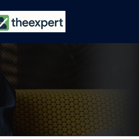
Ski
t
conten