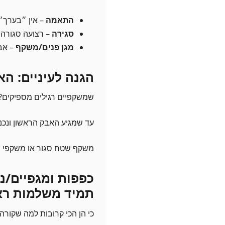
התאמה
– אין ״בערך״. 
סגירה
– רצועה סגורה ע
מגן פנים/משקף
– אבק
הגנה לעיניים: ה
שמשקפיים רגילים מספיקים? 
עד שמגיע האבק הראשון ונכנ
משקף שטח סגור או משקפי מג
כפפות ומגפיים/נע
תמיד משלמות רא
כי הן הכי קרובות למה שקורה.