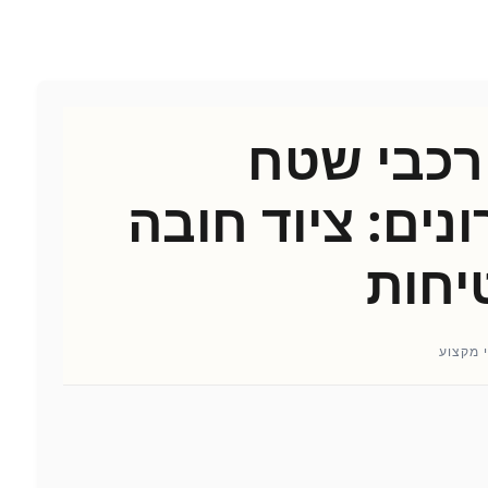
כבי שטח
נים: ציוד חובה
יחות
 מקצוע