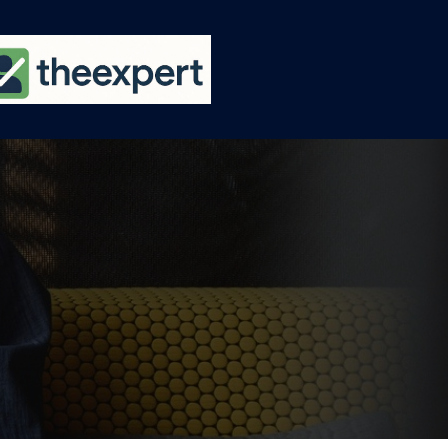
Ski
t
conten