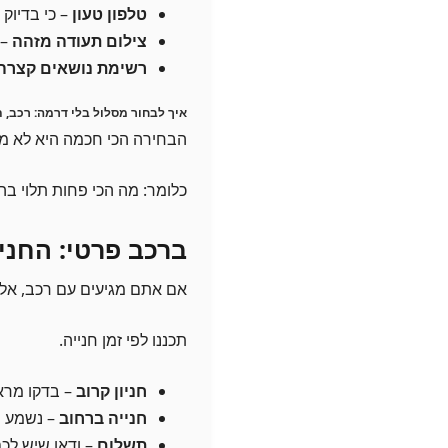
טלפון טעון
– כי בדיוק 
צילום תעודה מזהה
– 
רשימת נושאים קצרה
איך לבחור מסלול בלי דרמה: רכב, ת
הבחירה הכי חכמה היא לא מה 
כלומר: מה הכי פחות תלוי בה
ברכב פרטי: החני
אם אתם מגיעים עם רכב, אל ת
תכננו לפי זמן חנייה.
חניון קרוב
– בדקו מראש
חנייה ברחוב
– נשמע ח
תשלום
– ודאו שיש לכם